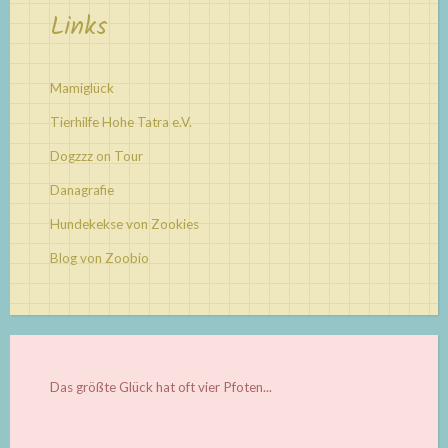
Links
Mamiglück
Tierhilfe Hohe Tatra e.V.
Dogzzz on Tour
Danagrafie
Hundekekse von Zookies
Blog von Zoobio
Das größte Glück hat oft vier Pfoten...