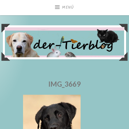
Zum
MENÜ
Inhalt
springen
IMG_3669