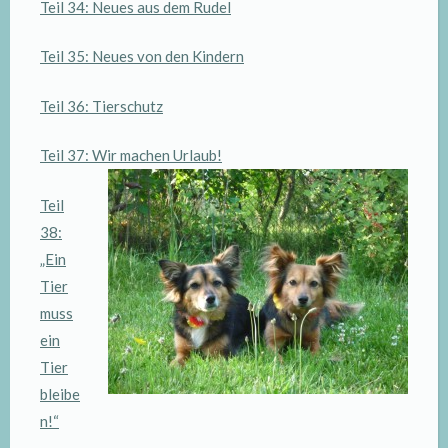
Teil 34: Neues aus dem Rudel
Teil 35: Neues von den Kindern
Teil 36: Tierschutz
Teil 37: Wir machen Urlaub!
Teil
38:
„Ein
Tier
muss
ein
Tier
bleibe
n!“