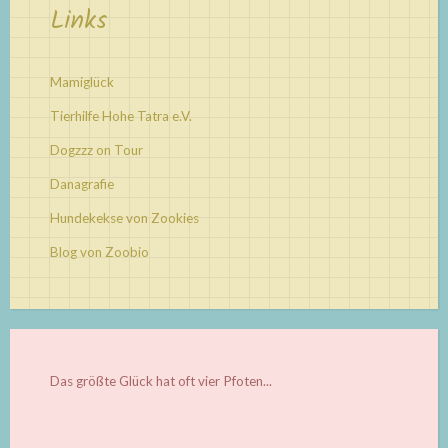
Links
Mamiglück
Tierhilfe Hohe Tatra e.V.
Dogzzz on Tour
Danagrafie
Hundekekse von Zookies
Blog von Zoobio
Das größte Glück hat oft vier Pfoten...