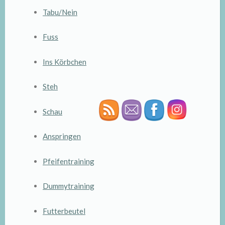
Tabu/Nein
Fuss
Ins Körbchen
Steh
Schau
Anspringen
Pfeifentraining
Dummytraining
Futterbeutel