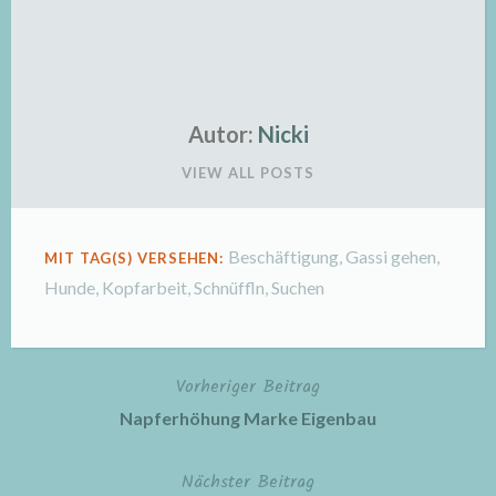
Autor:
Nicki
VIEW ALL POSTS
Beschäftigung
,
Gassi gehen
,
MIT TAG(S) VERSEHEN:
Hunde
,
Kopfarbeit
,
Schnüffln
,
Suchen
Vorheriger Beitrag
Beitragsnavigation
Napferhöhung Marke Eigenbau
Nächster Beitrag