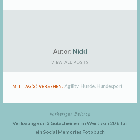
Autor:
Nicki
VIEW ALL POSTS
Agility
,
Hunde
,
Hundesport
MIT TAG(S) VERSEHEN:
Vorheriger Beitrag
Beitragsnavigation
Verlosung von 3 Gutscheinen im Wert von 20 € für
ein Social Memories Fotobuch