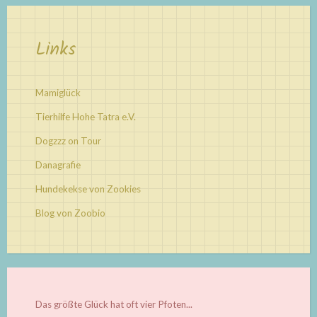
Links
Mamiglück
Tierhilfe Hohe Tatra e.V.
Dogzzz on Tour
Danagrafie
Hundekekse von Zookies
Blog von Zoobio
Das größte Glück hat oft vier Pfoten...