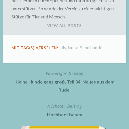
das Tierheim durch Spenden und tatkräftige Hilfe zu
unterstützen. So wurde der Verein zu einer wichtigen
Stütze für Tier und Mensch.
VIEW ALL POSTS
lilly
,
lunka
,
Schulhunde
MIT TAG(S) VERSEHEN:
Vorheriger Beitrag
Beitragsnavigation
Kleine Hunde ganz groß, Teil 34: Neues aus dem
Rudel
Nächster Beitrag
Hochbeet bauen