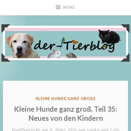
Zum
MENÜ
Inhalt
springen
VERÖFFENTLICHT
KLEINE HUNDE GANZ GROSS
IN
Kleine Hunde ganz groß, Teil 35:
Neues von den Kindern
Veröffentlicht am
6. März 2014
von
Lunka und Lilly