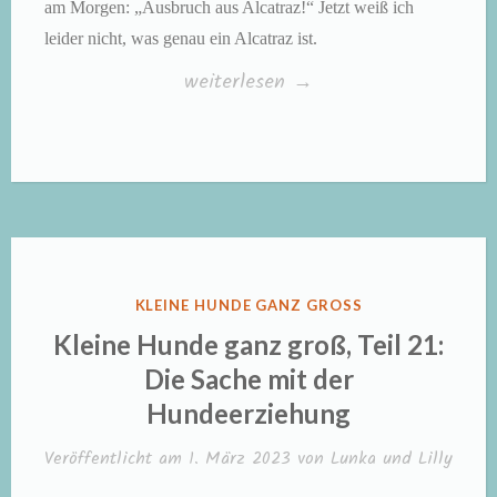
am Morgen: „Ausbruch aus Alcatraz!“ Jetzt weiß ich
leider nicht, was genau ein Alcatraz ist.
„Kleine
weiterlesen
→
Hunde
ganz
groß,
Teil
6:
Die
VERÖFFENTLICHT
KLEINE HUNDE GANZ GROSS
Sache
IN
Kleine Hunde ganz groß, Teil 21:
mit
Die Sache mit der
den
Hundeerziehung
Kaninchen“
Veröffentlicht am
1. März 2023
von
Lunka und Lilly