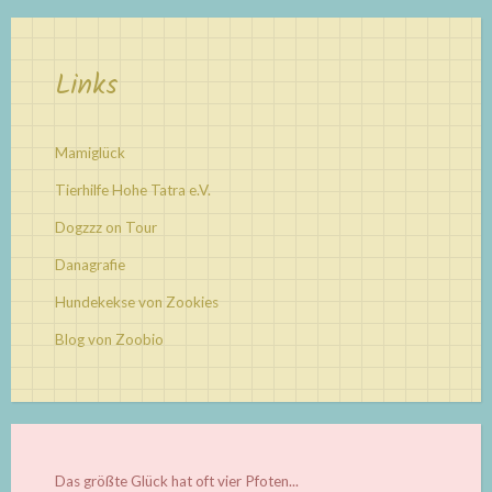
Links
Mamiglück
Tierhilfe Hohe Tatra e.V.
Dogzzz on Tour
Danagrafie
Hundekekse von Zookies
Blog von Zoobio
Das größte Glück hat oft vier Pfoten...