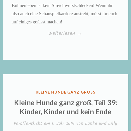
Bühnenleben ist kein Streichwurstschlecken! Wenn ihr
also auch eine Schauspielkarriere anstrebt, müsst ihr euch
auf einiges gefasst machen!
„Kleine
weiterlesen
→
Hunde
ganz
groß,
Teil
40:
Hänsel
VERÖFFENTLICHT
KLEINE HUNDE GANZ GROSS
und
IN
Kleine Hunde ganz groß, Teil 39:
Gretel“
Kinder, Kinder und kein Ende
Veröffentlicht am
1. Juli 2014
von
Lunka und Lilly