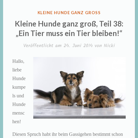
VERÖFFENTLICHT
KLEINE HUNDE GANZ GROSS
IN
Kleine Hunde ganz groß, Teil 38:
„Ein Tier muss ein Tier bleiben!“
Veröffentlicht am
24. Juni 2014
von
Nicki
Hallo,
liebe
Hunde
kumpe
ls und
Hunde
mensc
hen!
Diesen Spruch habt ihr beim Gassigehen bestimmt schon