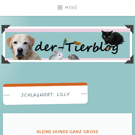
Zum
MENÜ
Inhalt
springen
LILLY
SCHLAGWORT:
VERÖFFENTLICHT
KLEINE HUNDE GANZ GROSS