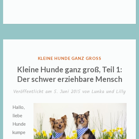
Hunde
ganz
groß“
VERÖFFENTLICHT
KLEINE HUNDE GANZ GROSS
IN
Kleine Hunde ganz groß, Teil 1:
Der schwer erziehbare Mensch
Veröffentlicht am
5. Juni 2015
von
Lunka und Lilly
Hallo,
liebe
Hunde
kumpe