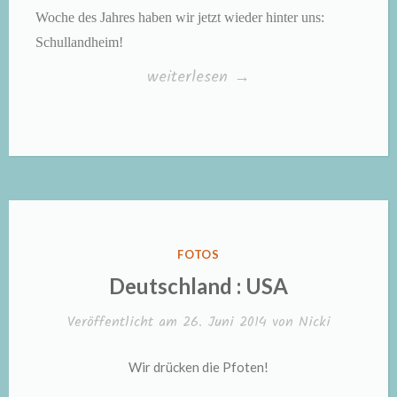
Woche des Jahres haben wir jetzt wieder hinter uns:
Schullandheim!
„Kleine
weiterlesen
→
Hunde
ganz
groß,
Teil
39:
Kinder,
VERÖFFENTLICHT
FOTOS
Kinder
IN
Deutschland : USA
und
Veröffentlicht am
26. Juni 2014
von
Nicki
kein
Ende“
Wir drücken die Pfoten!