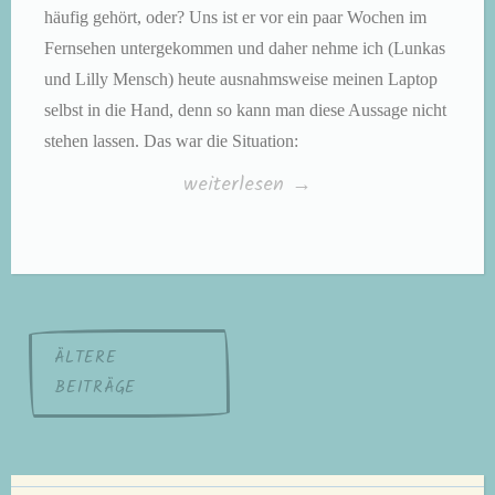
häufig gehört, oder? Uns ist er vor ein paar Wochen im
Fernsehen untergekommen und daher nehme ich (Lunkas
und Lilly Mensch) heute ausnahmsweise meinen Laptop
selbst in die Hand, denn so kann man diese Aussage nicht
stehen lassen. Das war die Situation:
„Kleine
weiterlesen
→
Hunde
ganz
groß,
Teil
Beitragsnavigation
ÄLTERE
38:
BEITRÄGE
„Ein
Tier
muss