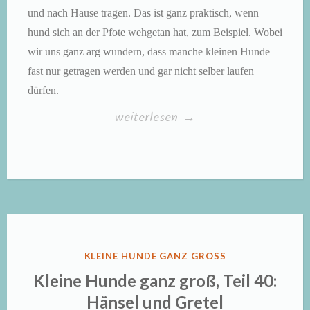
und nach Hause tragen. Das ist ganz praktisch, wenn
hund sich an der Pfote wehgetan hat, zum Beispiel. Wobei
wir uns ganz arg wundern, dass manche kleinen Hunde
fast nur getragen werden und gar nicht selber laufen
dürfen.
„Kleine
weiterlesen
→
Hunde
ganz
groß,
Teil
41:
Von
VERÖFFENTLICHT
KLEINE HUNDE GANZ GROSS
kleinen
IN
Kleine Hunde ganz groß, Teil 40:
und
Hänsel und Gretel