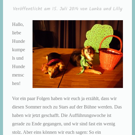
noch
Veröffentlicht am
15. Juli 2014
von
Lunka und Lilly
kleineren
Hunden“
Hallo,
liebe
Hunde
kumpe
ls und
Hunde
mensc
hen!
Vor ein paar Folgen haben wir euch ja erzählt, dass wir
diesen Sommer noch zu Stars auf der Bühne werden. Das
haben wir jetzt geschafft. Die Aufführungswoche ist
gerade zu Ende gegangen, und wir sind fast ein wenig
stolz. Aber eins können wir euch sagen: So ein