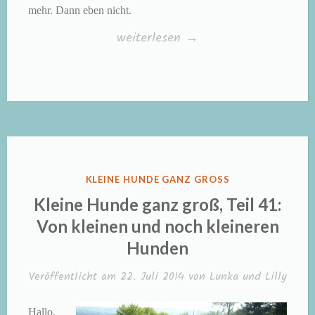
mehr. Dann eben nicht.
„Kleine
weiterlesen
→
Hunde
ganz
groß,
Teil
42:
So
VERÖFFENTLICHT
KLEINE HUNDE GANZ GROSS
eine
IN
Kleine Hunde ganz groß, Teil 41:
Hitze!“
Von kleinen und noch kleineren
Hunden
Veröffentlicht am
22. Juli 2014
von
Lunka und Lilly
Hallo,