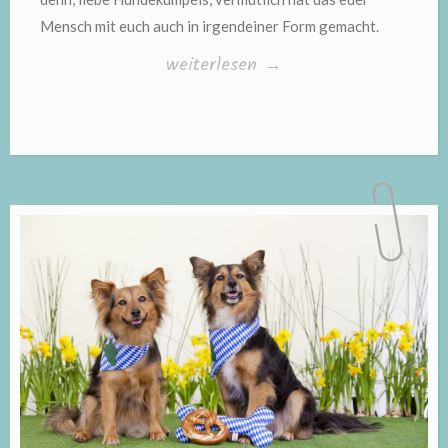
Mensch mit euch auch in irgendeiner Form gemacht.
„Kleine
weiterlesen
→
Hunde
ganz
groß,
Teil
21:
Die
Sache
mit
der
Hundeerziehung“