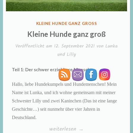
VERÖFFENTLICHT
KLEINE HUNDE GANZ GROSS
IN
Kleine Hunde ganz groß
Veröffentlicht am
12. September 2021
von
Lunka
und Lilly
Teil 1: Der schwer erziehbare Mensch
Hallo, liebe Hundekumpels und Hundemenschen! Mein
Name ist Lunka, und ich wohne gemeinsam mit meiner
Schwester Lilly und zwei Kaninchen (Das ist eine lange
Geschichte…) seit nunmehr über vier Jahren in
Deutschland.
„Kleine
weiterlesen
→