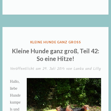
Hunde
ganz
groß,
Teil
1:
Der
VERÖFFENTLICHT
KLEINE HUNDE GANZ GROSS
schwer
IN
Kleine Hunde ganz groß, Teil 42:
erziehbare
So eine Hitze!
Mensch“
Veröffentlicht am
29. Juli 2014
von
Lunka und Lilly
Hallo,
liebe
Hunde
kumpe
ls und