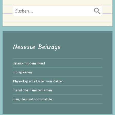
ein
Tier
Suchen
nach:
bleiben!““
Neueste Beiträge
Urlaub mit dem Hund
Honigbienen
Physiologische Daten von Katzen
männliche Hamsternamen
Heu, Heu und nochmal Heu