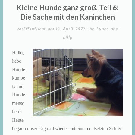
IN
Kleine Hunde ganz groß, Teil 6:
Die Sache mit den Kaninchen
Veröffentlicht am
19. April 2023
von
Lunka und
Lilly
Hallo,
liebe
Hunde
kumpe
ls und
Hunde
mensc
hen!
Heute
begann unser Tag mal wieder mit einem entsetzten Schrei