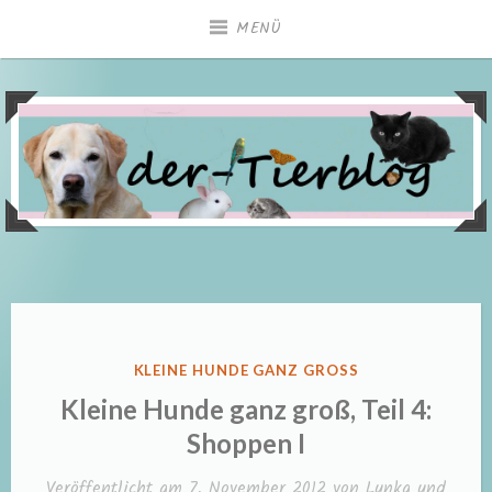
Zum
MENÜ
Inhalt
springen
VERÖFFENTLICHT
KLEINE HUNDE GANZ GROSS
IN
Kleine Hunde ganz groß, Teil 4:
Shoppen I
Veröffentlicht am
7. November 2012
von
Lunka und