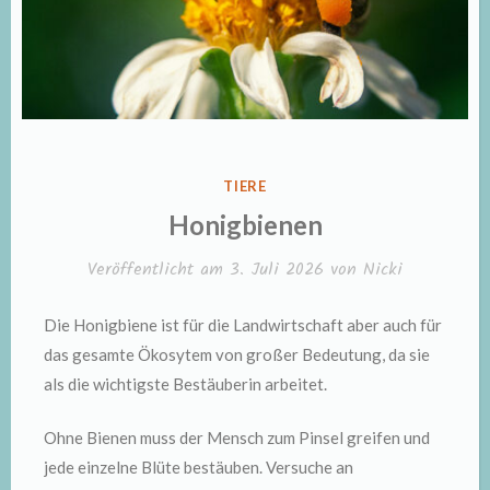
VERÖFFENTLICHT
TIERE
IN
Honigbienen
Veröffentlicht am
3. Juli 2026
von
Nicki
Die Honigbiene ist für die Landwirtschaft aber auch für
das gesamte Ökosytem von großer Bedeutung, da sie
als die wichtigste Bestäuberin arbeitet.
Ohne Bienen muss der Mensch zum Pinsel greifen und
jede einzelne Blüte bestäuben. Versuche an