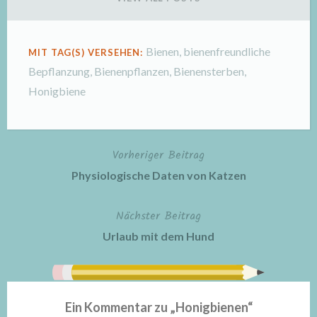
Bienen
,
bienenfreundliche
MIT TAG(S) VERSEHEN:
Bepflanzung
,
Bienenpflanzen
,
Bienensterben
,
Honigbiene
Vorheriger Beitrag
Beitragsnavigation
Physiologische Daten von Katzen
Nächster Beitrag
Urlaub mit dem Hund
Ein Kommentar zu „
Honigbienen
“