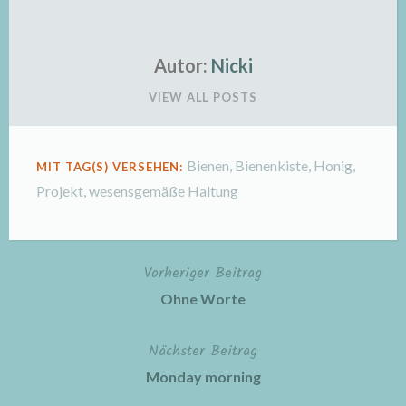
Autor:
Nicki
VIEW ALL POSTS
Bienen
,
Bienenkiste
,
Honig
,
MIT TAG(S) VERSEHEN:
Projekt
,
wesensgemäße Haltung
Vorheriger Beitrag
Beitragsnavigation
Ohne Worte
Nächster Beitrag
Monday morning