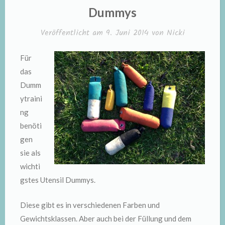
IN
Dummys
Veröffentlicht am
9. Juni 2014
von
Nicki
Für
das
Dumm
ytraini
ng
benöti
gen
sie als
wichti
gstes Utensil Dummys.
Diese gibt es in verschiedenen Farben und
Gewichtsklassen. Aber auch bei der Füllung und dem