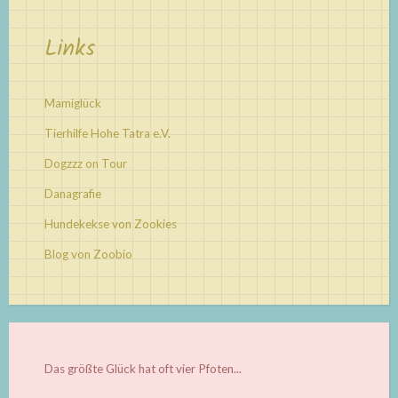
Links
Mamiglück
Tierhilfe Hohe Tatra e.V.
Dogzzz on Tour
Danagrafie
Hundekekse von Zookies
Blog von Zoobio
Das größte Glück hat oft vier Pfoten...