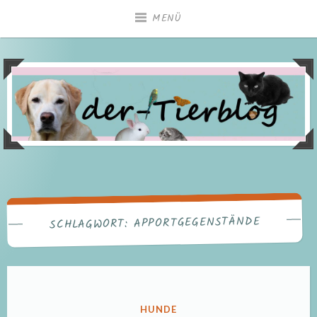
Zum
MENÜ
Inhalt
springen
APPORTGEGENSTÄNDE
SCHLAGWORT:
VERÖFFENTLICHT
HUNDE