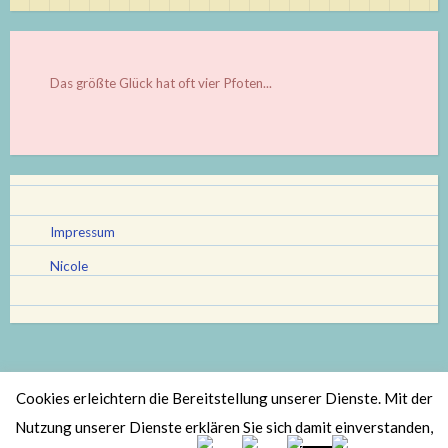
Das größte Glück hat oft vier Pfoten...
Impressum
Nicole
Cookies erleichtern die Bereitstellung unserer Dienste. Mit der
Stolz bereitgestellt von WordPress
|
Theme: Scratchpad von
Nutzung unserer Dienste erklären Sie sich damit einverstanden,
Automattic
.