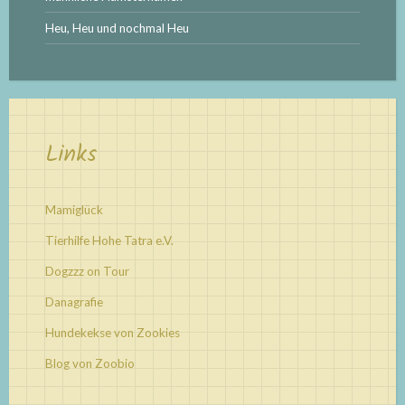
Heu, Heu und nochmal Heu
Links
Mamiglück
Tierhilfe Hohe Tatra e.V.
Dogzzz on Tour
Danagrafie
Hundekekse von Zookies
Blog von Zoobio