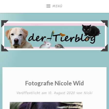
Zum
MENÜ
Inhalt
springen
Fotografie Nicole Wid
Veröffentlicht am
10. August 2020
von
Nicki