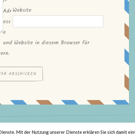
l-
Website
Adr
ess
e
und Website in diesem Browser für
ern.
olz bereitgestellt von WordPress
|
Theme: Scratchpad von
Automatt
Dienste. Mit der Nutzung unserer Dienste erklären Sie sich damit ei