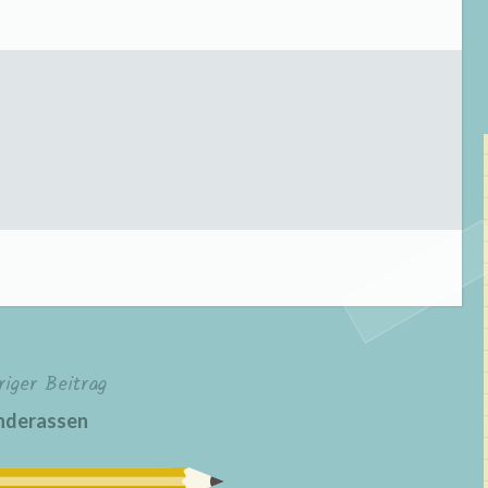
riger Beitrag
nderassen