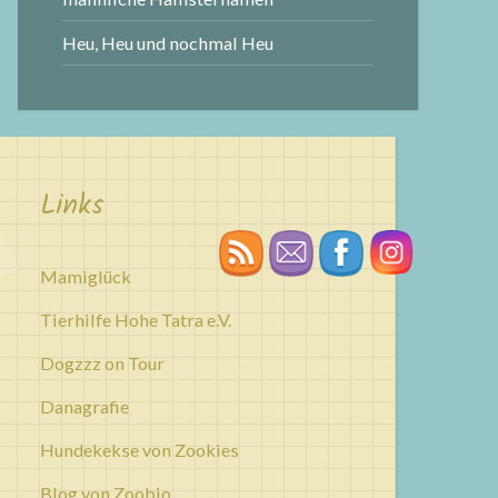
Heu, Heu und nochmal Heu
Links
Mamiglück
Tierhilfe Hohe Tatra e.V.
Dogzzz on Tour
Danagrafie
Hundekekse von Zookies
Blog von Zoobio