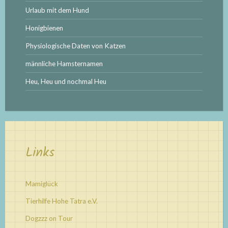
Urlaub mit dem Hund
Honigbienen
Physiologische Daten von Katzen
männliche Hamsternamen
Heu, Heu und nochmal Heu
Links
Mamiglück
Tierhilfe Hohe Tatra e.V.
Dogzzz on Tour