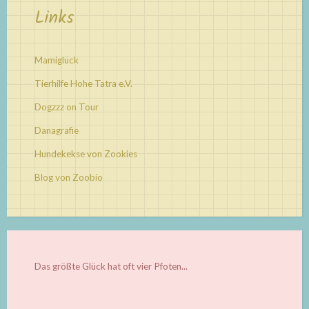
Links
Mamiglück
Tierhilfe Hohe Tatra e.V.
Dogzzz on Tour
Danagrafie
Hundekekse von Zookies
Blog von Zoobio
Das größte Glück hat oft vier Pfoten...