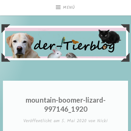
Zum
MENÜ
Inhalt
springen
mountain-boomer-lizard-
997146_1920
Veröffentlicht am
5. Mai 2020
von
Nicki