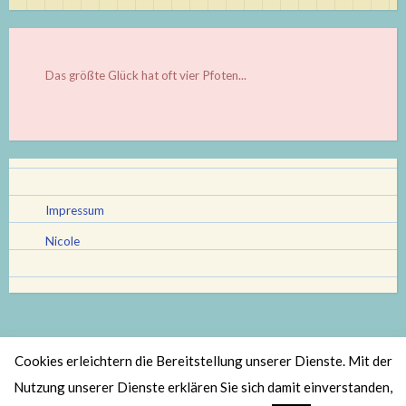
Das größte Glück hat oft vier Pfoten...
Impressum
Nicole
Cookies erleichtern die Bereitstellung unserer Dienste. Mit der
Stolz bereitgestellt von WordPress
|
Theme: Scratchpad von
Nutzung unserer Dienste erklären Sie sich damit einverstanden,
Automattic
.