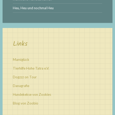
Heu, Heu und nochmal Heu
Links
Mamiglück
Tierhilfe Hohe Tatra e.V.
Dogzzz on Tour
Danagrafie
Hundekekse von Zookies
Blog von Zoobio