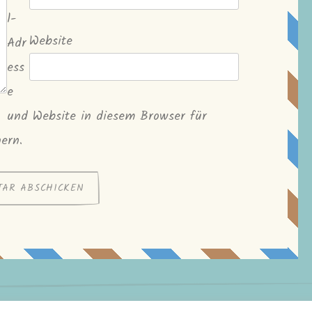
l-
Website
Adr
ess
e
und Website in diesem Browser für
ern.