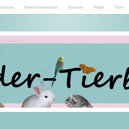
ninchen
Meerschweinchen
Hamster
Vögel
Tiere