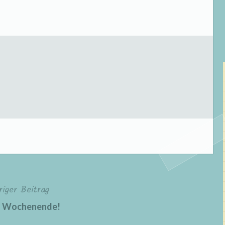
riger Beitrag
s Wochenende!