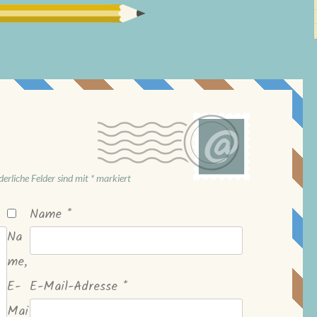
derliche Felder sind mit
*
markiert
Name
*
Na
me,
E-
E-Mail-Adresse
*
Mai