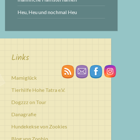
Heu, Heu und nochmal Heu
Links
Mamiglück
Tierhilfe Hohe Tatra e.V.
Dogzzz on Tour
Danagrafie
Hundekekse von Zookies
Blog von Zoobio