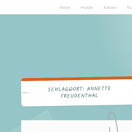
Zum
Home
Hunde
Katzen
Ka
Inhalt
springen
ANNETTE
SCHLAGWORT:
FREUDENTHAL