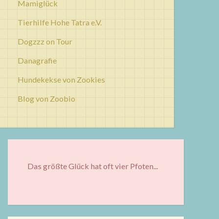
Mamiglück
Tierhilfe Hohe Tatra e.V.
Dogzzz on Tour
Danagrafie
Hundekekse von Zookies
Blog von Zoobio
Das größte Glück hat oft vier Pfoten...