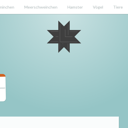
ninchen
Meerschweinchen
Hamster
Vögel
Tiere