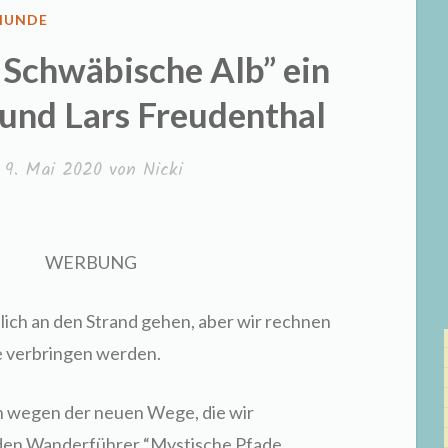
VERÖFFENTLICHT
HUNDE
N
 Schwäbische Alb” ein
und Lars Freudenthal
m
9. Mai 2020
von
Nicki
UNG
lich an den Strand gehen, aber wir rechnen
e verbringen werden.
h wegen der neuen Wege, die wir
e den Wanderführer “Mystische Pfade