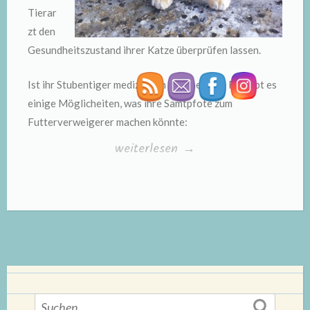
Tierar
zt den
Gesundheitszustand ihrer Katze überprüfen lassen.
Ist ihr Stubentiger medizinisch gesehen Top Fit, gibt es
einige Möglicheiten, was ihre Samtpfote zum
Futterverweigerer machen könnte:
„Futterverweigerer“
weiterlesen
→
Suchen