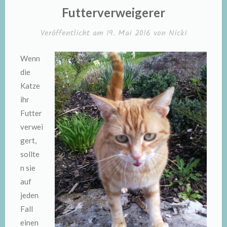
IN
Futterverweigerer
Veröffentlicht am
19. Mai 2016
von
Nicki
Wenn
die
Katze
ihr
Futter
verwei
gert,
sollte
n sie
auf
jeden
Fall
einen