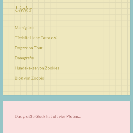
Links
Mamiglück
Tierhilfe Hohe Tatra e.V.
Dogzzz on Tour
Danagrafie
Hundekekse von Zookies
Blog von Zoobio
Das größte Glück hat oft vier Pfoten...