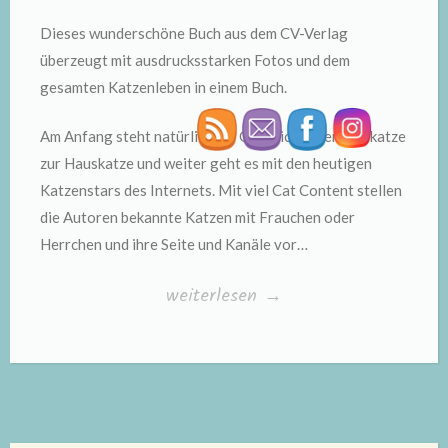
Dieses wunderschöne Buch aus dem CV-Verlag
überzeugt mit ausdrucksstarken Fotos und dem
gesamten Katzenleben in einem Buch.
Am Anfang steht natürlich die Geschichte der Falbkatze
zur Hauskatze und weiter geht es mit den heutigen
Katzenstars des Internets. Mit viel Cat Content stellen
die Autoren bekannte Katzen mit Frauchen oder
Herrchen und ihre Seite und Kanäle vor…
„Die
weiterlesen
→
grosse
Katzen
Bibel“