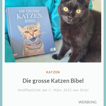
VERÖFFENTLICHT
KATZEN
IN
Die grosse Katzen Bibel
Veröffentlicht am
11. März 2023
von
Nicki
WERBUNG