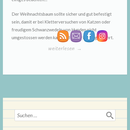
Der Weihnachtsbaum sollte sicher und gut befestigt
sein, damit er bei Kletterversuchen von Katzen oder
freudigem Schwanzwedeln von Hunden nicht
umgestossen werden kann und zu Verletzungen führt.
„Weihnachten
weiterlesen
→
für
Hund
und
Katz“
Suchen
nach: