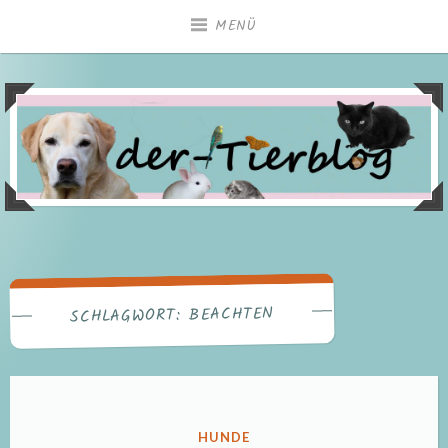
Zum
MENÜ
Inhalt
springen
BEACHTEN
SCHLAGWORT:
VERÖFFENTLICHT
HUNDE