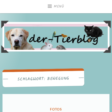
Zum
MENÜ
Inhalt
springen
BEWEGUNG
SCHLAGWORT:
VERÖFFENTLICHT
FOTOS