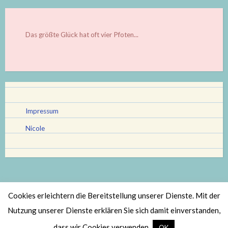
Das größte Glück hat oft vier Pfoten...
Impressum
Nicole
Cookies erleichtern die Bereitstellung unserer Dienste. Mit der
Stolz bereitgestellt von WordPress
|
Theme: Scratchpad von
Nutzung unserer Dienste erklären Sie sich damit einverstanden,
Automattic
.
dass wir Cookies verwenden.
OK