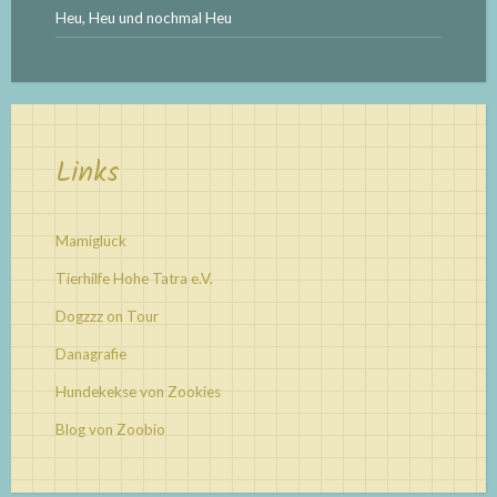
Heu, Heu und nochmal Heu
Links
Mamiglück
Tierhilfe Hohe Tatra e.V.
Dogzzz on Tour
Danagrafie
Hundekekse von Zookies
Blog von Zoobio