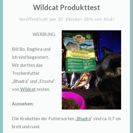
IN
Wildcat Produkttest
Veröffentlicht am
30. Oktober 2014
von
Nicki
WERBUNG
Bill Bo, Baghira und
ich sind begeistert.
Wir durften das
Trockenfutter
„Bhadra“ und „Etosha“
von
Wildcat
testen.
Aussehen:
Die Kroketten der Futtersorten „
Bhadra
“ sind ca. 0,7 cm
breit und rund.