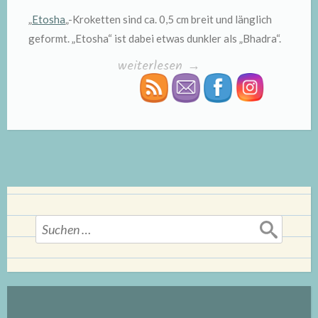
„
Etosha
„-Kroketten sind ca. 0,5 cm breit und länglich
geformt. „Etosha“ ist dabei etwas dunkler als „Bhadra“.
„Wildcat
weiterlesen
→
Produkttest“
Suchen
nach: