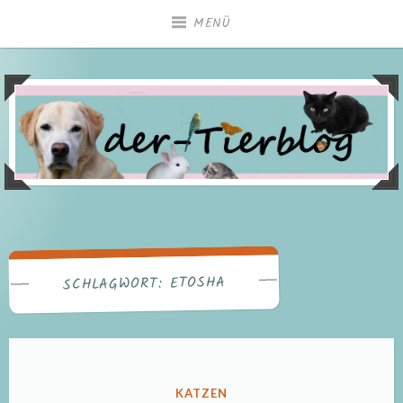
Zum
MENÜ
Inhalt
springen
ETOSHA
SCHLAGWORT:
VERÖFFENTLICHT
KATZEN