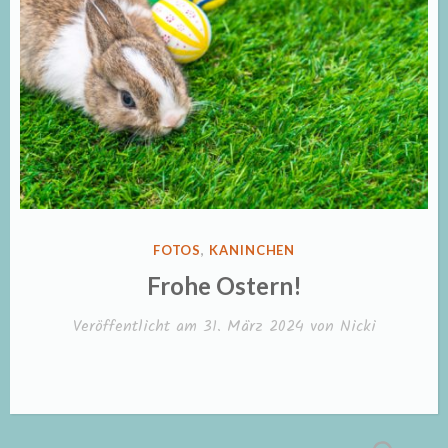
VERÖFFENTLICHT
FOTOS
,
KANINCHEN
IN
Frohe Ostern!
Veröffentlicht am
31. März 2024
von
Nicki