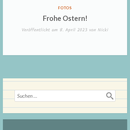
VERÖFFENTLICHT
FOTOS
IN
Frohe Ostern!
Veröffentlicht am
8. April 2023
von
Nicki
Suchen
nach: