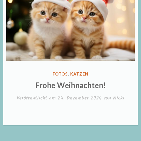
VERÖFFENTLICHT
FOTOS
,
KATZEN
IN
Frohe Weihnachten!
Veröffentlicht am
24. Dezember 2024
von
Nicki