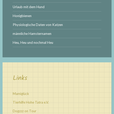
Urlaub mit dem Hund
Honigbienen
Physiologische Daten von Katzen
männliche Hamsternamen
Heu, Heu und nochmal Heu
Links
Mamiglück
Tierhilfe Hohe Tatra e.V.
Dogzzz on Tour