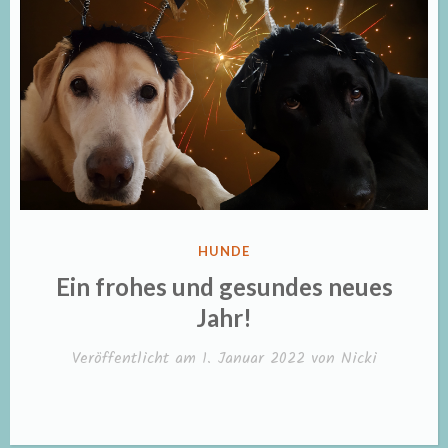
VERÖFFENTLICHT
HUNDE
IN
Ein frohes und gesundes neues
Jahr!
Veröffentlicht am
1. Januar 2022
von
Nicki