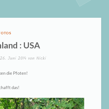
VERÖFFENTLICHT
FOTOS
IN
land : USA
26. Juni 2014
von
Nicki
en die Pfoten!
chafft das!