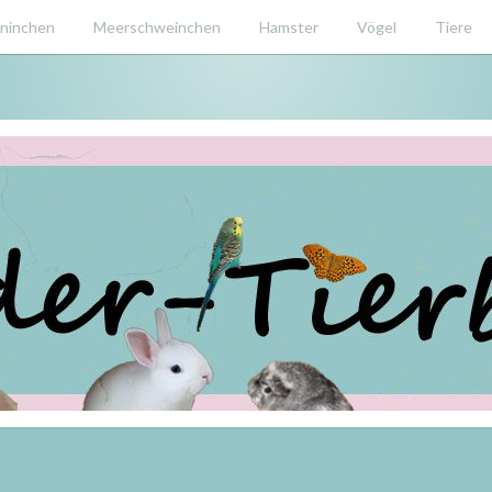
ninchen
Meerschweinchen
Hamster
Vögel
Tiere