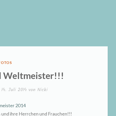
VERÖFFENTLICHT
FOTOS
IN
d Weltmeister!!!
m
14. Juli 2014
von
Nicki
s und ihre Herrchen und Frauchen!!!