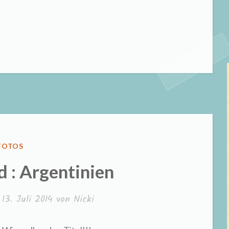
VERÖFFENTLICHT
FOTOS
IN
 : Argentinien
m
13. Juli 2014
von
Nicki