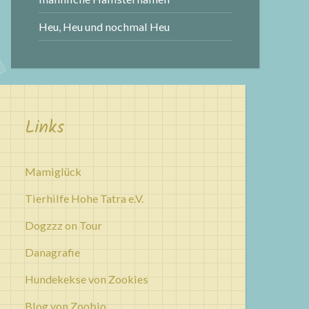
Heu, Heu und nochmal Heu
Links
Mamiglück
Tierhilfe Hohe Tatra e.V.
Dogzzz on Tour
Danagrafie
Hundekekse von Zookies
Blog von Zoobio