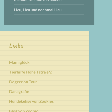
Heu, Heu und nochmal Heu
Links
Mamiglück
Tierhilfe Hohe Tatra e.V.
Dogzzz on Tour
Danagrafie
Hundekekse von Zookies
Blog von Zoobio