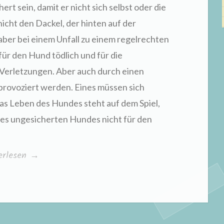
rt sein, damit er nicht sich selbst oder die
cht den Dackel, der hinten auf der
ber bei einem Unfall zu einem regelrechten
ür den Hund tödlich und für die
Verletzungen. Aber auch durch einen
rovoziert werden. Eines müssen sich
as Leben des Hundes steht auf dem Spiel,
nes ungesicherten Hundes nicht für den
herheit
erlesen
→
fahren“