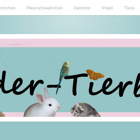
ninchen
Meerschweinchen
Hamster
Vögel
Tiere