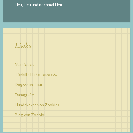
Heu, Heu und nochmal Heu
Links
Mamiglück
Tierhilfe Hohe Tatra e.V.
Dogzzz on Tour
Danagrafie
Hundekekse von Zookies
Blog von Zoobio