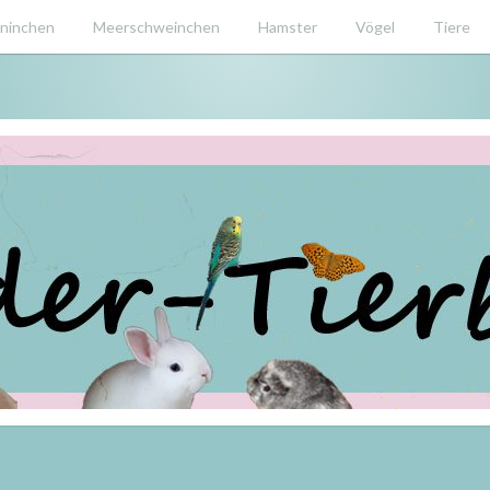
ninchen
Meerschweinchen
Hamster
Vögel
Tiere