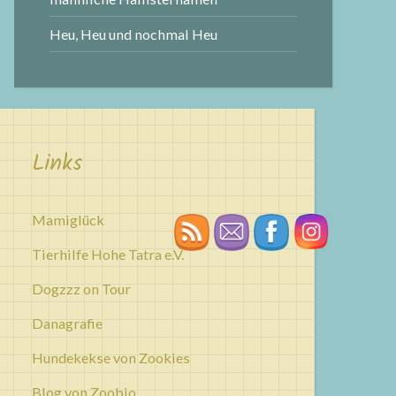
Heu, Heu und nochmal Heu
Links
Mamiglück
Tierhilfe Hohe Tatra e.V.
Dogzzz on Tour
Danagrafie
Hundekekse von Zookies
Blog von Zoobio