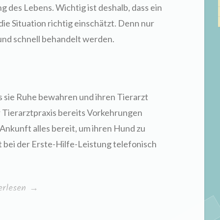
g des Lebens. Wichtig ist deshalb, dass ein
die Situation richtig einschätzt. Denn nur
nd schnell behandelt werden.
ass sie Ruhe bewahren und ihren Tierarzt
r Tierarztpraxis bereits Vorkehrungen
 Ankunft alles bereit, um ihren Hund zu
 bei der Erste-Hilfe-Leistung telefonisch
fälle
erlesen
→
nnen“