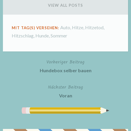
VIEW ALL POSTS
Auto
,
Hitze
,
Hitzetod
,
MIT TAG(S) VERSEHEN:
Hitzschlag
,
Hunde
,
Sommer
Vorheriger Beitrag
Beitragsnavigation
Hundebox selber bauen
Nächster Beitrag
Voran