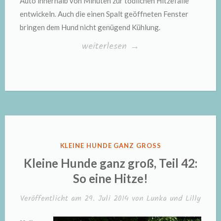
Auto innerhalb von Minuten zur tödlichen Hitzefalle
entwickeln. Auch die einen Spalt geöffneten Fenster
bringen dem Hund nicht genügend Kühlung.
„Hunde
weiterlesen
→
im
Auto“
VERÖFFENTLICHT
KLEINE HUNDE GANZ GROSS
IN
Kleine Hunde ganz groß, Teil 42:
So eine Hitze!
Veröffentlicht am
29. Juli 2014
von
Lunka und Lilly