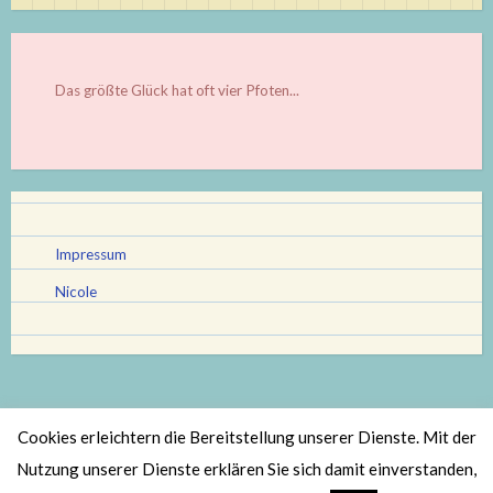
Das größte Glück hat oft vier Pfoten...
Impressum
Nicole
Cookies erleichtern die Bereitstellung unserer Dienste. Mit der
Stolz bereitgestellt von WordPress
|
Theme: Scratchpad von
Nutzung unserer Dienste erklären Sie sich damit einverstanden,
Automattic
.