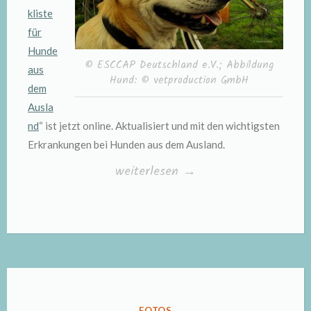
kliste
für
Hunde
© ESCCAP Deutschland e.V.; Abbildung
aus
Hund: © vetproduction GmbH
dem
Ausla
nd
“ ist jetzt online. Aktualisiert und mit den wichtigsten
Erkrankungen bei Hunden aus dem Ausland.
„Checkliste
weiterlesen
→
für
Hunde
aus
dem
Ausland“
VERÖFFENTLICHT
FOTOS