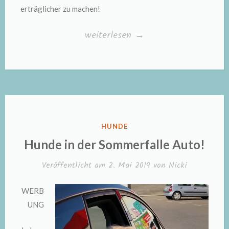
erträglicher zu machen!
„Tipps
weiterlesen
→
bei
Hitze“
VERÖFFENTLICHT
HUNDE
IN
Hunde in der Sommerfalle Auto!
Veröffentlicht am
2. Mai 2019
von
Nicki
WERB
UNG