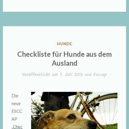
VERÖFFENTLICHT
HUNDE
IN
Checkliste für Hunde aus dem
Ausland
Veröffentlicht am
7. Juli 2016
von
Esccap
Die
neue
ESCC
AP
„
Chec