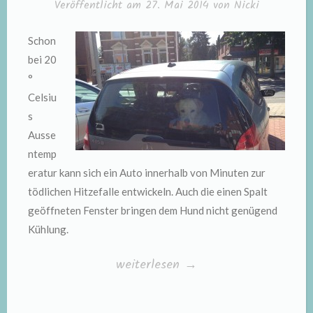
Veröffentlicht am
27. Mai 2014
von
Nicki
Schon
bei 20
°
Celsiu
s
Ausse
ntemp
eratur kann sich ein Auto innerhalb von Minuten zur
tödlichen Hitzefalle entwickeln. Auch die einen Spalt
geöffneten Fenster bringen dem Hund nicht genügend
Kühlung.
„Hunde
weiterlesen
→
in
der