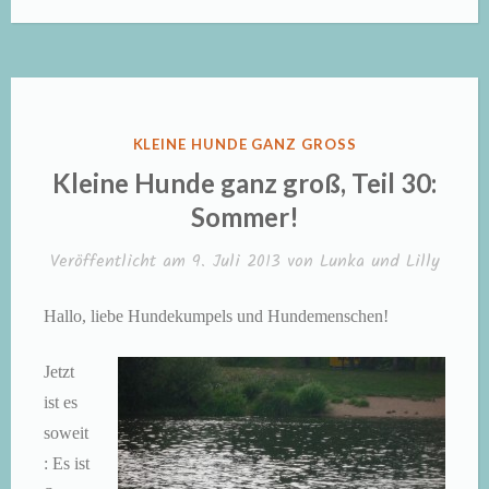
Sommerfalle
Auto!“
VERÖFFENTLICHT
KLEINE HUNDE GANZ GROSS
IN
Kleine Hunde ganz groß, Teil 30:
Sommer!
Veröffentlicht am
9. Juli 2013
von
Lunka und Lilly
Hallo, liebe Hundekumpels und Hundemenschen!
Jetzt
ist es
soweit
: Es ist