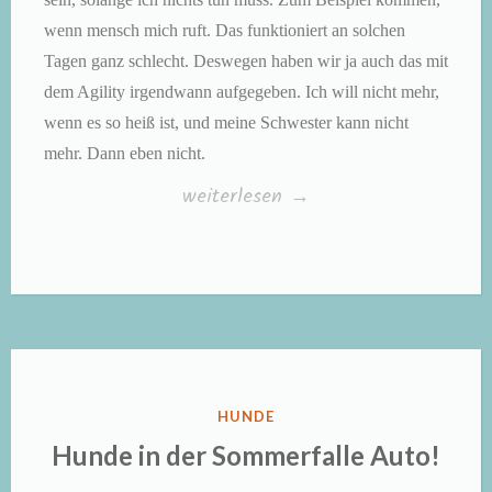
wenn mensch mich ruft. Das funktioniert an solchen
Tagen ganz schlecht. Deswegen haben wir ja auch das mit
dem Agility irgendwann aufgegeben. Ich will nicht mehr,
wenn es so heiß ist, und meine Schwester kann nicht
mehr. Dann eben nicht.
„Kleine
weiterlesen
→
Hunde
ganz
groß,
Teil
42:
So
VERÖFFENTLICHT
HUNDE
eine
IN
Hunde in der Sommerfalle Auto!
Hitze!“