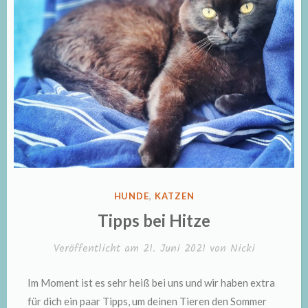
VERÖFFENTLICHT
HUNDE
,
KATZEN
IN
Tipps bei Hitze
Veröffentlicht am
21. Juni 2021
von
Nicki
Im Moment ist es sehr heiß bei uns und wir haben extra
für dich ein paar Tipps, um deinen Tieren den Sommer