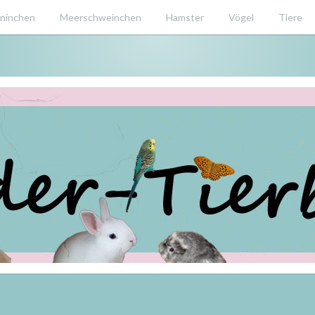
ninchen
Meerschweinchen
Hamster
Vögel
Tiere