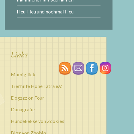
Heu, Heu und nochmal Heu
Links
Mamiglück
Tierhilfe Hohe Tatra e.V.
Dogzzz on Tour
Danagrafie
Hundekekse von Zookies
Blog von Zoobio