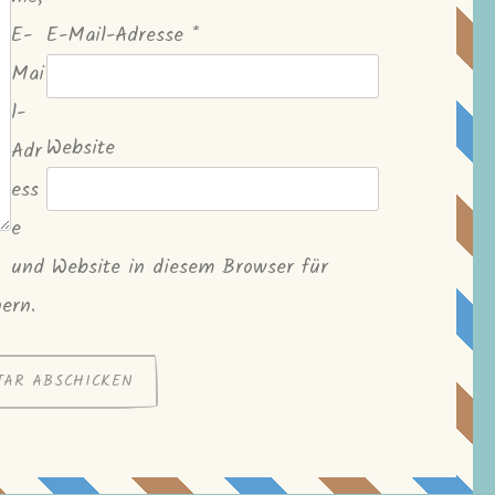
E-
E-Mail-Adresse
*
Mai
l-
Website
Adr
ess
e
und Website in diesem Browser für
ern.