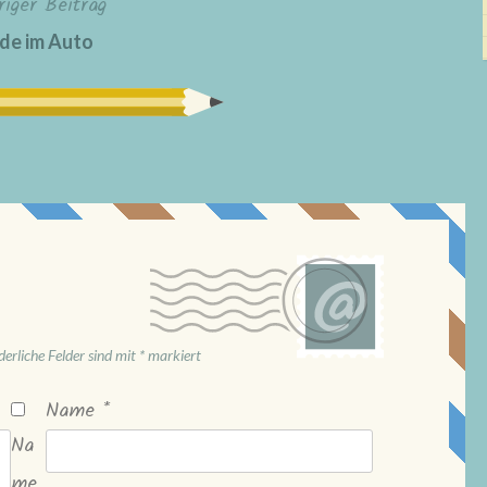
riger Beitrag
de im Auto
derliche Felder sind mit
*
markiert
Name
*
Na
me,