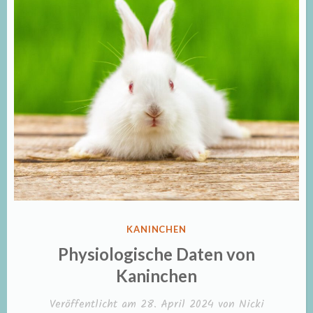
VERÖFFENTLICHT
KANINCHEN
IN
Physiologische Daten von
Kaninchen
Veröffentlicht am
28. April 2024
von
Nicki