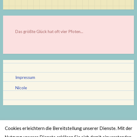
Das größte Glück hat oft vier Pfoten...
Impressum
Nicole
Cookies erleichtern die Bereitstellung unserer Dienste. Mit der
Stolz bereitgestellt von WordPress
|
Theme: Scratchpad von