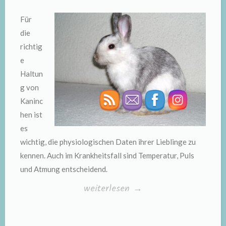
Für
die
richtig
e
Haltun
g von
Kaninc
hen ist
es
wichtig, die physiologischen Daten ihrer Lieblinge zu
kennen. Auch im Krankheitsfall sind Temperatur, Puls
und Atmung entscheidend.
„Physiologische
weiterlesen
→
Daten
von