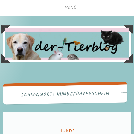
Zum
MENÜ
Inhalt
springen
HUNDEFÜHRERSCHEIN
SCHLAGWORT:
VERÖFFENTLICHT
HUNDE