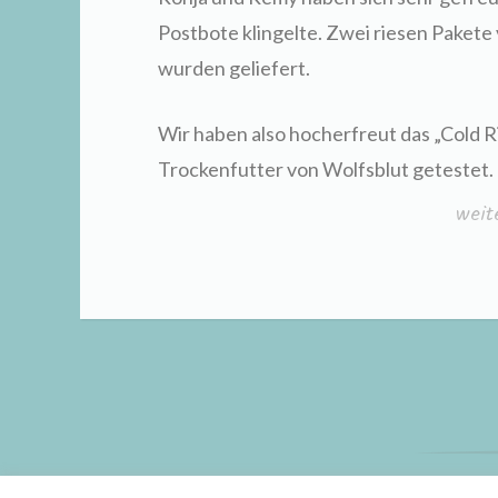
Postbote klingelte. Zwei riesen Pakete
wurden geliefert.
Wir haben also hocherfreut das „Cold R
Trockenfutter von Wolfsblut getestet.
„Pro
weit
Wolf
St