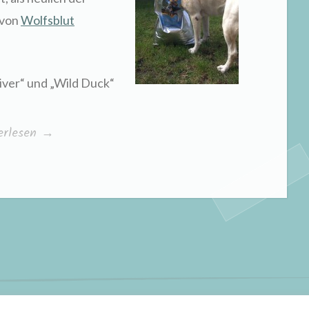
 von
Wolfsblut
iver“ und „Wild Duck“
dukttest
erlesen
→
sblut“
olz bereitgestellt von WordPress
|
Theme: Scratchpad von
Automatt