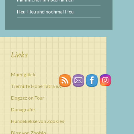
Heu, Heu und nochmal Heu
Links
Mamiglück
Tierhilfe Hohe Tatra e.V.
Dogzzz on Tour
Danagrafie
Hundekekse von Zookies
Blog von Zoobio