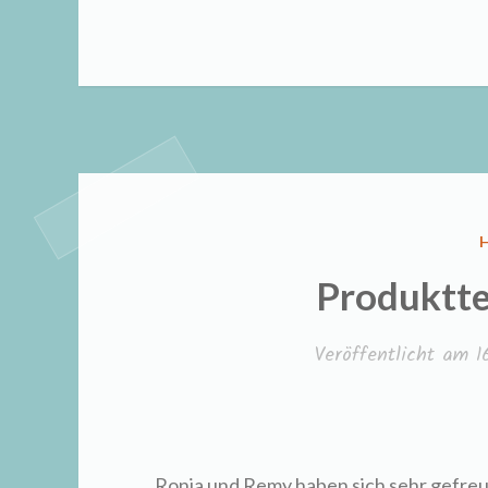
von
AniF
I
Produktte
Veröffentlicht am
1
Ronja und Remy haben sich sehr gefreut