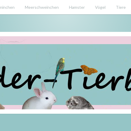
ninchen
Meerschweinchen
Hamster
Vögel
Tiere