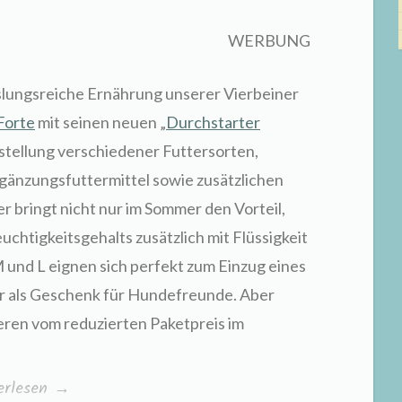
WERBUNG
lungsreiche Ernährung unserer Vierbeiner
Forte
mit seinen neuen „
Durchstarter
tellung verschiedener Futtersorten,
gänzungsfuttermittel sowie zusätzlichen
 bringt nicht nur im Sommer den Vorteil,
uchtigkeitsgehalts zusätzlich mit Flüssigkeit
M und L eignen sich perfekt zum Einzug eines
er als Geschenk für Hundefreunde. Aber
eren vom reduzierten Paketpreis im
chstarterpakete
erlesen
→