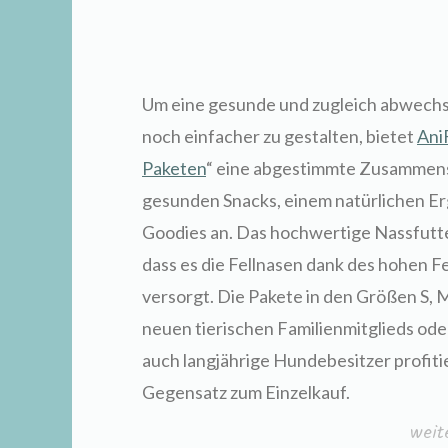
Um eine gesunde und zugleich abwechs
noch einfacher zu gestalten, bietet
Ani
Paketen
“ eine abgestimmte Zusammens
gesunden Snacks, einem natürlichen Er
Goodies an. Das hochwertige Nassfutter
dass es die Fellnasen dank des hohen Fe
versorgt. Die Pakete in den Größen S, 
neuen tierischen Familienmitglieds od
auch langjährige Hundebesitzer profiti
Gegensatz zum Einzelkauf.
„Dur
weit