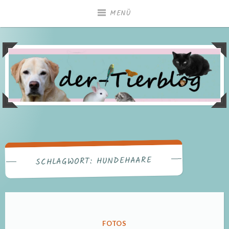
Zum
MENÜ
Inhalt
springen
HUNDEHAARE
SCHLAGWORT:
VERÖFFENTLICHT
FOTOS