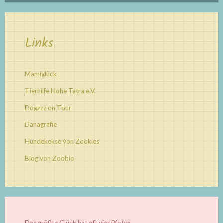
Links
Mamiglück
Tierhilfe Hohe Tatra e.V.
Dogzzz on Tour
Danagrafie
Hundekekse von Zookies
Blog von Zoobio
Das größte Glück hat oft vier Pfoten...