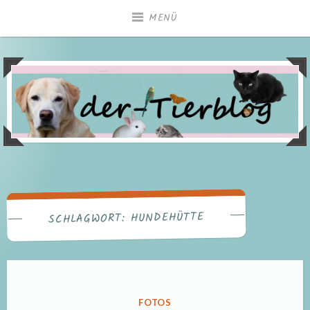
Zum
MENÜ
Inhalt
springen
HUNDEHÜTTE
SCHLAGWORT:
VERÖFFENTLICHT
FOTOS