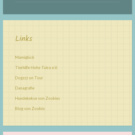
Links
Mamiglück
Tierhilfe Hohe Tatra e.V.
Dogzzz on Tour
Danagrafie
Hundekekse von Zookies
Blog von Zoobio