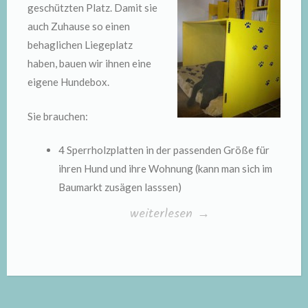
geschützten Platz. Damit sie
auch Zuhause so einen
behaglichen Liegeplatz
haben, bauen wir ihnen eine
eigene Hundebox.
Sie brauchen:
4 Sperrholzplatten in der passenden Größe für
ihren Hund und ihre Wohnung (kann man sich im
Baumarkt zusägen lasssen)
„Hundebox
weiterlesen
→
selber
bauen“