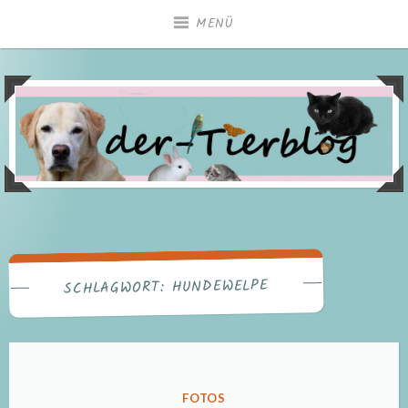
Zum
MENÜ
Inhalt
springen
HUNDEWELPE
SCHLAGWORT:
VERÖFFENTLICHT
FOTOS