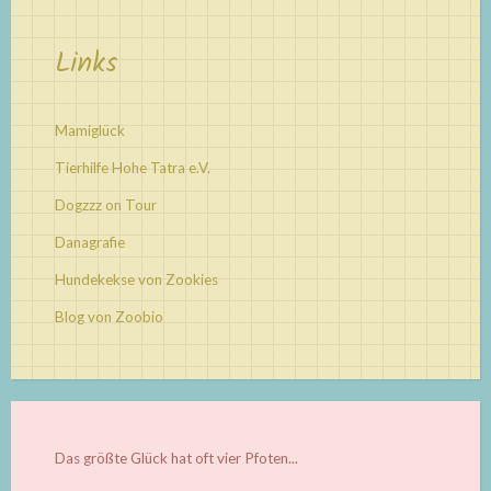
Links
Mamiglück
Tierhilfe Hohe Tatra e.V.
Dogzzz on Tour
Danagrafie
Hundekekse von Zookies
Blog von Zoobio
Das größte Glück hat oft vier Pfoten...