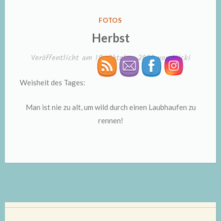
VERÖFFENTLICHT
FOTOS
IN
Herbst
Veröffentlicht am
18. Oktober 2022
von
Nicki
Weisheit des Tages:
Man ist nie zu alt, um wild durch einen Laubhaufen zu
rennen!