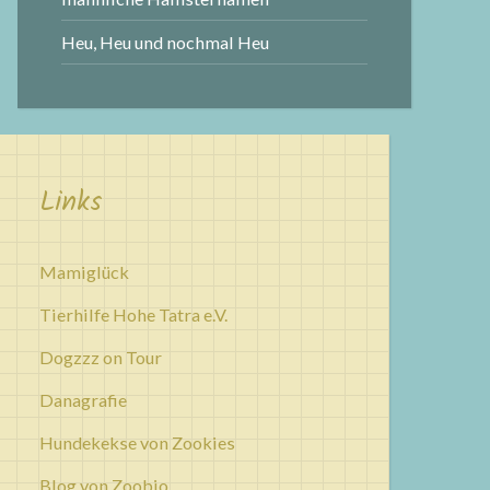
Heu, Heu und nochmal Heu
Links
Mamiglück
Tierhilfe Hohe Tatra e.V.
Dogzzz on Tour
Danagrafie
Hundekekse von Zookies
Blog von Zoobio