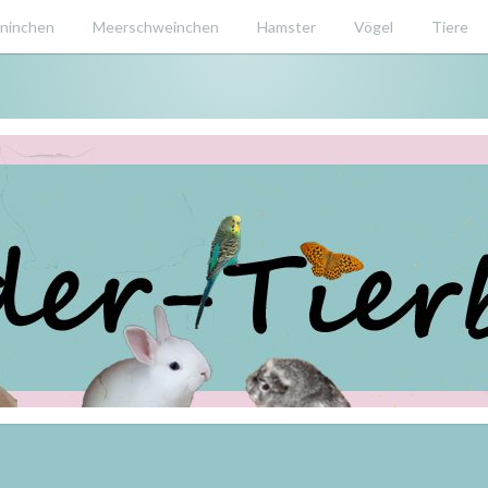
ninchen
Meerschweinchen
Hamster
Vögel
Tiere