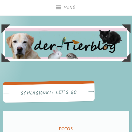
Zum
MENÜ
Inhalt
springen
LET’S GO
SCHLAGWORT:
VERÖFFENTLICHT
FOTOS