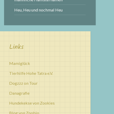
Heu, Heu und nochmal Heu
Links
Mamiglück
Tierhilfe Hohe Tatra e.V.
Dogzzz on Tour
Danagrafie
Hundekekse von Zookies
Blog von Zoobio