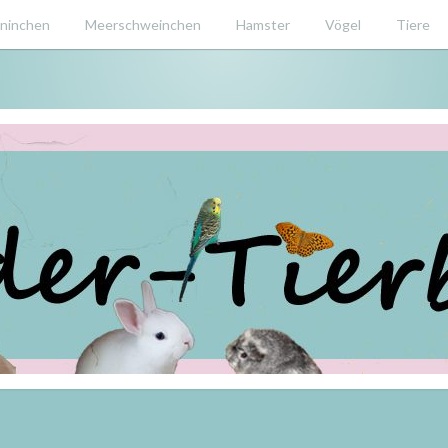
ninchen
Meerschweinchen
Hamster
Vögel
Tiere