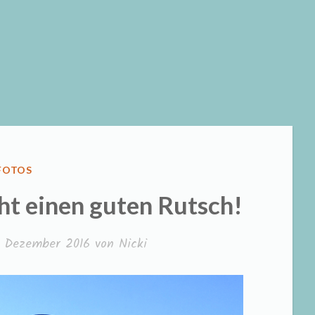
VERÖFFENTLICHT
FOTOS
IN
ht einen guten Rutsch!
. Dezember 2016
von
Nicki