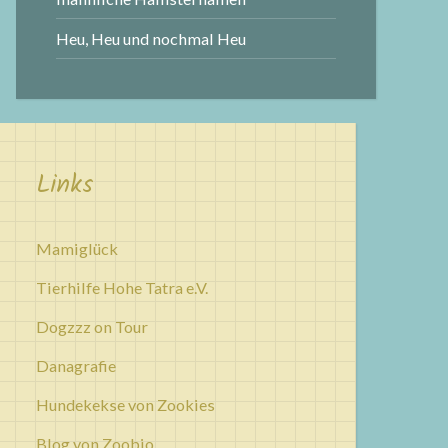
Heu, Heu und nochmal Heu
Links
Mamiglück
Tierhilfe Hohe Tatra e.V.
Dogzzz on Tour
Danagrafie
Hundekekse von Zookies
Blog von Zoobio