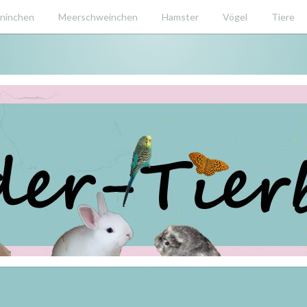
ninchen
Meerschweinchen
Hamster
Vögel
Tiere