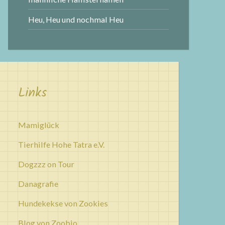
Heu, Heu und nochmal Heu
Links
Mamiglück
Tierhilfe Hohe Tatra e.V.
Dogzzz on Tour
Danagrafie
Hundekekse von Zookies
Blog von Zoobio