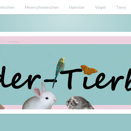
ninchen
Meerschweinchen
Hamster
Vögel
Tiere