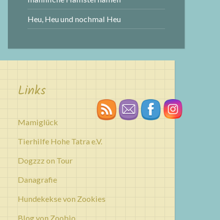
Heu, Heu und nochmal Heu
Links
Mamiglück
Tierhilfe Hohe Tatra e.V.
Dogzzz on Tour
Danagrafie
Hundekekse von Zookies
Blog von Zoobio