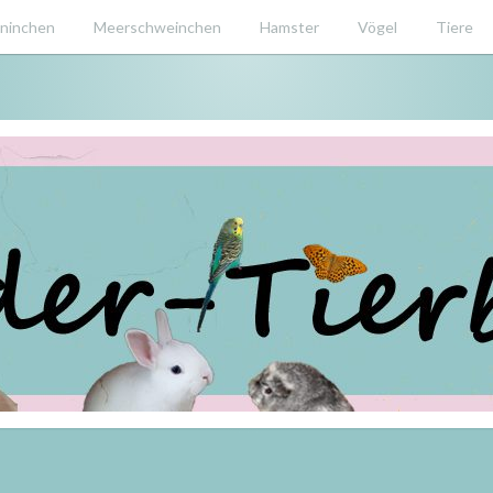
ninchen
Meerschweinchen
Hamster
Vögel
Tiere