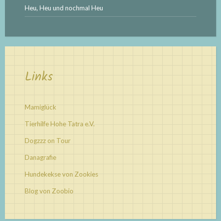
Heu, Heu und nochmal Heu
Links
Mamiglück
Tierhilfe Hohe Tatra e.V.
Dogzzz on Tour
Danagrafie
Hundekekse von Zookies
Blog von Zoobio