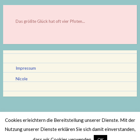
Das größte Glück hat oft vier Pfoten...
Impressum
Nicole
Cookies erleichtern die Bereitstellung unserer Dienste. Mit der
Stolz bereitgestellt von WordPress
|
Theme: Scratchpad von
Nutzung unserer Dienste erklären Sie sich damit einverstanden,
Automattic
.
dass wir Cookies verwenden.
OK