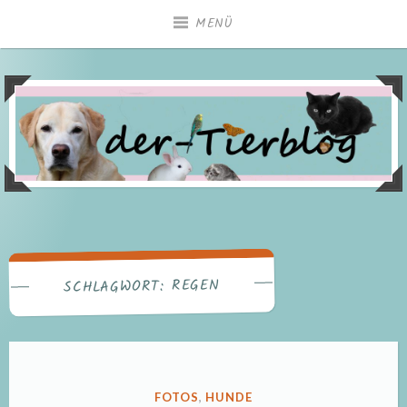
Zum
MENÜ
Inhalt
springen
REGEN
SCHLAGWORT:
VERÖFFENTLICHT
FOTOS
,
HUNDE