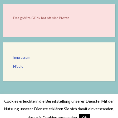
Das größte Glück hat oft vier Pfoten...
Impressum
Nicole
Cookies erleichtern die Bereitstellung unserer Dienste. Mit der
Stolz bereitgestellt von WordPress
|
Theme: Scratchpad von
Nutzung unserer Dienste erklären Sie sich damit einverstanden,
Automattic
.
dass wir Cookies verwenden.
OK