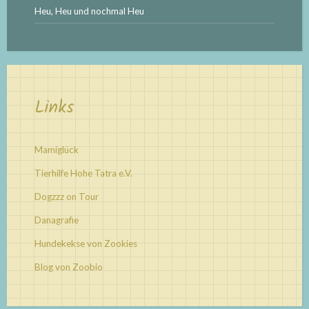
Heu, Heu und nochmal Heu
Links
Mamiglück
Tierhilfe Hohe Tatra e.V.
Dogzzz on Tour
Danagrafie
Hundekekse von Zookies
Blog von Zoobio